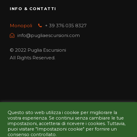
INFO & CONTATTI
Monopoli
+ 39 376 035 8327
info@pugliaescursioni.com
© 2022 Puglia Escursioni
All Rights Reserved.
Questo sito web utilizza i cookie per migliorare la
PAGA IN SICUREZZA CON NOI
vostra esperienza. Se continui senza cambiare le tue
impostazioni, accetterai di ricevere i cookies. Tuttavia,
puoi visitare "Impostazioni cookie" per fornire un
Il pagamento è crittografato e trasmesso in modo
consenso controllato.