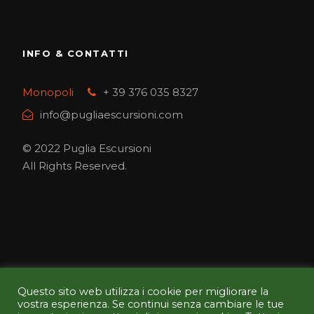
INFO & CONTATTI
Monopoli
+ 39 376 035 8327
info@pugliaescursioni.com
© 2022 Puglia Escursioni
All Rights Reserved.
Questo sito web utilizza i cookie per migliorare la
PAGA IN SICUREZZA CON NOI
vostra esperienza. Se continui senza cambiare le tue