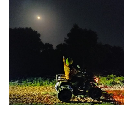
COLAZIONE AL BAR – “ALBA E
ONDE”- PARTENZA 05:30
€ 100
QUAD NIGHT EXPERIENCE +
APERITIVO RUSTICO AL CASALE –
“LA NOTTURNA”- PARTENZA 21:00
€ 95