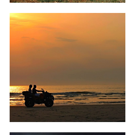
QUAD ADVANCED EXPERIENCE +
APERITIVO RUSTICO AL CASALE –
“TRA COLLINE E MARE”- 2° TURNO –
PARTENZA 17:30
€ 100
QUAD SUNRISE EXPERIENCE +