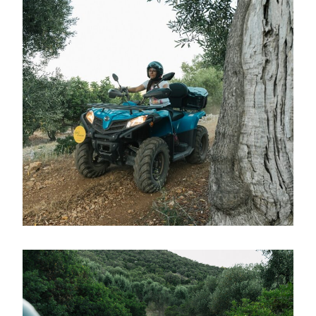
€ 35
QUAD BASIC EXPERIENCE – “TRA GLI
ANTICHI TRATTURI”- 2° TURNO –
PARTENZA 16:00
€ 35