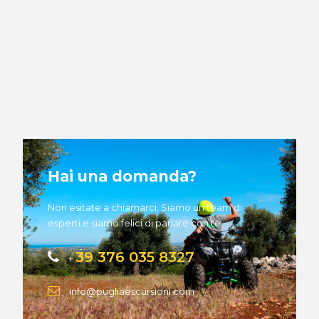
Hai una domanda?
Non esitate a chiamarci. Siamo un team di
esperti e siamo felici di parlare con te.
39 376 035 8327
+
info@pugliaescursioni.com