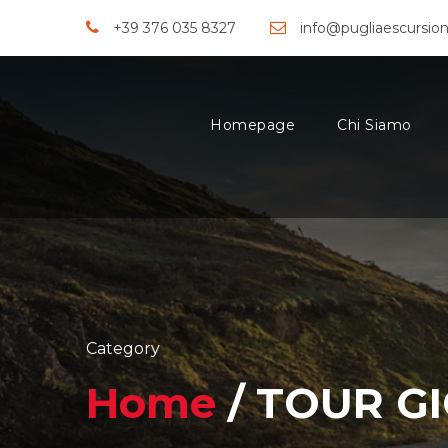
+39 376 035 8327
info@pugliaescursio
Homepage
Chi Siamo
Category
Home
/ TOUR G