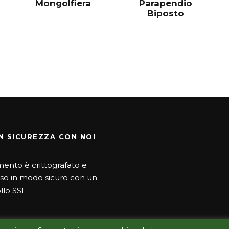
Mongolfiera
Parapendio
Biposto
N SICUREZZA CON NOI
mento è crittografato e
so in modo sicuro con un
llo SSL.