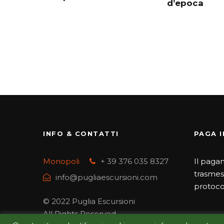
d’epoca
INFO & CONTATTI
PAGA I
Monopoli
+ 39 376 035 8327
Il paga
trasmes
info@pugliaescursioni.com
protoco
© 2022 Puglia Escursioni
All Rights Reserved.