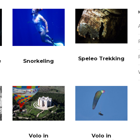
Speleo Trekking
e
Snorkeling
Volo in
Volo in